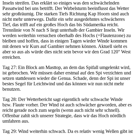
Inseln streifen. Das erklärt so einiges was den schwächelnden
Passatwind bei uns betrifft. Der Wirbelsturm beeinflusst das Wetter
sehr großräumig. Die starken Tiefs Richtung Kap Hoorn sind auch
nicht mehr unterwegs. Dafür ein sehr ausgedehntes schwächeres
Tief, das trifft auf ein großes Hoch das bis Südamerika reicht.
Trennlinie von N nach S liegt unterhalb der Gambier Inseln. Wir
werden weiterhin versuchen oberhalb des Hochs (=Flautenzone) zu
bleiben und hoffen, dass in einigen Tagen wieder Winde kommen
mit denen wir Kurs auf Gambier nehmen können. Aktuell sieht es
aber so aus als würde dies nicht sein bevor wir den Grad 120° West
erreichen.
Tag 27: Ein Block am Masttop, an dem das Spifall umgelenkt wird,
ist gebrochen. Wir müssen daher erstmal auf den Spi verzichten und
setzen stattdessen wieder die Genua. Schade, denn der Spi ist unser
bestes Segel für Leichtwind und das können wir nun nicht mehr
benutzen.
Tag 28: Der Wetterbericht sagt eigentlich sehr schwache Winde
bzw. Flaute vorher. Der Wind ist auch schwächer geworden, aber es
reicht gerade noch zum segeln (wenn auch nicht sehr schnell).
Offenbar zahlt sich unserer Strategie, dass wir das Hoch nördlich
umfahren aus.
Tag 29: Wind weiterhin schwach. Da es relativ wenig Wellen gibt ist