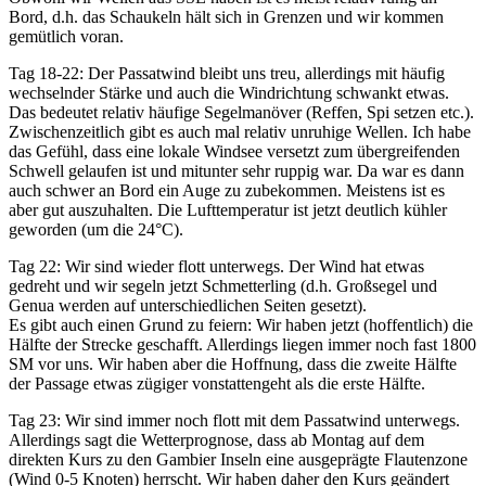
Bord, d.h. das Schaukeln hält sich in Grenzen und wir kommen
gemütlich voran.
Tag 18-22: Der Passatwind bleibt uns treu, allerdings mit häufig
wechselnder Stärke und auch die Windrichtung schwankt etwas.
Das bedeutet relativ häufige Segelmanöver (Reffen, Spi setzen etc.).
Zwischenzeitlich gibt es auch mal relativ unruhige Wellen. Ich habe
das Gefühl, dass eine lokale Windsee versetzt zum übergreifenden
Schwell gelaufen ist und mitunter sehr ruppig war. Da war es dann
auch schwer an Bord ein Auge zu zubekommen. Meistens ist es
aber gut auszuhalten. Die Lufttemperatur ist jetzt deutlich kühler
geworden (um die 24°C).
Tag 22: Wir sind wieder flott unterwegs. Der Wind hat etwas
gedreht und wir segeln jetzt Schmetterling (d.h. Großsegel und
Genua werden auf unterschiedlichen Seiten gesetzt).
Es gibt auch einen Grund zu feiern: Wir haben jetzt (hoffentlich) die
Hälfte der Strecke geschafft. Allerdings liegen immer noch fast 1800
SM vor uns. Wir haben aber die Hoffnung, dass die zweite Hälfte
der Passage etwas zügiger vonstattengeht als die erste Hälfte.
Tag 23: Wir sind immer noch flott mit dem Passatwind unterwegs.
Allerdings sagt die Wetterprognose, dass ab Montag auf dem
direkten Kurs zu den Gambier Inseln eine ausgeprägte Flautenzone
(Wind 0-5 Knoten) herrscht. Wir haben daher den Kurs geändert