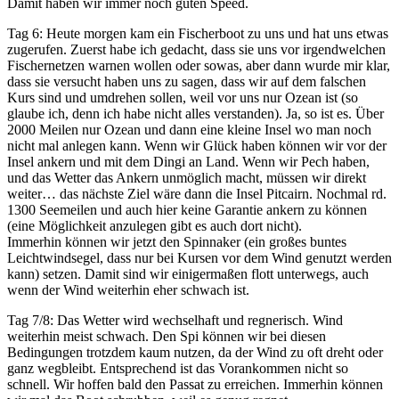
Damit haben wir immer noch guten Speed.
Tag 6: Heute morgen kam ein Fischerboot zu uns und hat uns etwas
zugerufen. Zuerst habe ich gedacht, dass sie uns vor irgendwelchen
Fischernetzen warnen wollen oder sowas, aber dann wurde mir klar,
dass sie versucht haben uns zu sagen, dass wir auf dem falschen
Kurs sind und umdrehen sollen, weil vor uns nur Ozean ist (so
glaube ich, denn ich habe nicht alles verstanden). Ja, so ist es. Über
2000 Meilen nur Ozean und dann eine kleine Insel wo man noch
nicht mal anlegen kann. Wenn wir Glück haben können wir vor der
Insel ankern und mit dem Dingi an Land. Wenn wir Pech haben,
und das Wetter das Ankern unmöglich macht, müssen wir direkt
weiter… das nächste Ziel wäre dann die Insel Pitcairn. Nochmal rd.
1300 Seemeilen und auch hier keine Garantie ankern zu können
(eine Möglichkeit anzulegen gibt es auch dort nicht).
Immerhin können wir jetzt den Spinnaker (ein großes buntes
Leichtwindsegel, dass nur bei Kursen vor dem Wind genutzt werden
kann) setzen. Damit sind wir einigermaßen flott unterwegs, auch
wenn der Wind weiterhin eher schwach ist.
Tag 7/8: Das Wetter wird wechselhaft und regnerisch. Wind
weiterhin meist schwach. Den Spi können wir bei diesen
Bedingungen trotzdem kaum nutzen, da der Wind zu oft dreht oder
ganz wegbleibt. Entsprechend ist das Vorankommen nicht so
schnell. Wir hoffen bald den Passat zu erreichen. Immerhin können