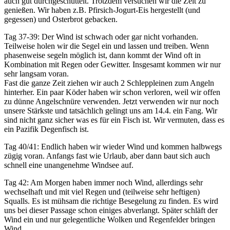
auch gut durchgeschüttelt. Trotzdem versuchen wir die Zeit zu
genießen. Wir haben z.B. Pfirsich-Jogurt-Eis hergestellt (und
gegessen) und Osterbrot gebacken.
Tag 37-39: Der Wind ist schwach oder gar nicht vorhanden.
Teilweise holen wir die Segel ein und lassen und treiben. Wenn
phasenweise segeln möglich ist, dann kommt der Wind oft in
Kombination mit Regen oder Gewitter. Insgesamt kommen wir nur
sehr langsam voran.
Fast die ganze Zeit ziehen wir auch 2 Schleppleinen zum Angeln
hinterher. Ein paar Köder haben wir schon verloren, weil wir offen
zu dünne Angelschnüre verwenden. Jetzt verwenden wir nur noch
unsere Stärkste und tatsächlich gelingt uns am 14.4. ein Fang. Wir
sind nicht ganz sicher was es für ein Fisch ist. Wir vermuten, dass es
ein Pazifik Degenfisch ist.
Tag 40/41: Endlich haben wir wieder Wind und kommen halbwegs
zügig voran. Anfangs fast wie Urlaub, aber dann baut sich auch
schnell eine unangenehme Windsee auf.
Tag 42: Am Morgen haben immer noch Wind, allerdings sehr
wechselhaft und mit viel Regen und (teilweise sehr heftigen)
Squalls. Es ist mühsam die richtige Besegelung zu finden. Es wird
uns bei dieser Passage schon einiges abverlangt. Später schläft der
Wind ein und nur gelegentliche Wolken und Regenfelder bringen
Wind.