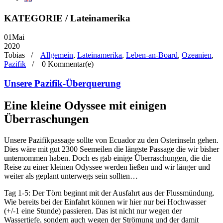
KATEGORIE / Lateinamerika
01
Mai
2020
Tobias /
Allgemein
,
Lateinamerika
,
Leben-an-Board
,
Ozeanien
,
Pazifik
/
0 Kommentar(e)
Unsere Pazifik-Überquerung
Eine kleine Odyssee mit einigen
Überraschungen
Unsere Pazifikpassage sollte von Ecuador zu den Osterinseln gehen.
Dies wäre mit gut 2300 Seemeilen die längste Passage die wir bisher
unternommen haben. Doch es gab einige Überraschungen, die die
Reise zu einer kleinen Odyssee werden ließen und wir länger und
weiter als geplant unterwegs sein sollten…
Tag 1-5: Der Törn beginnt mit der Ausfahrt aus der Flussmündung.
Wie bereits bei der Einfahrt können wir hier nur bei Hochwasser
(+/-1 eine Stunde) passieren. Das ist nicht nur wegen der
Wassertiefe, sondern auch wegen der Strömung und der damit