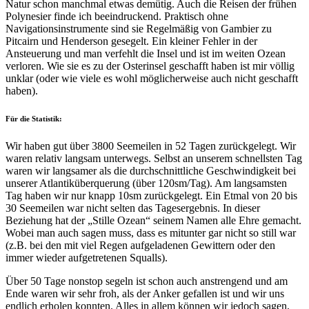
Natur schon manchmal etwas demütig. Auch die Reisen der frühen
Polynesier finde ich beeindruckend. Praktisch ohne
Navigationsinstrumente sind sie Regelmäßig von Gambier zu
Pitcairn und Henderson gesegelt. Ein kleiner Fehler in der
Ansteuerung und man verfehlt die Insel und ist im weiten Ozean
verloren. Wie sie es zu der Osterinsel geschafft haben ist mir völlig
unklar (oder wie viele es wohl möglicherweise auch nicht geschafft
haben).
Für die Statistik:
Wir haben gut über 3800 Seemeilen in 52 Tagen zurückgelegt. Wir
waren relativ langsam unterwegs. Selbst an unserem schnellsten Tag
waren wir langsamer als die durchschnittliche Geschwindigkeit bei
unserer Atlantiküberquerung (über 120sm/Tag). Am langsamsten
Tag haben wir nur knapp 10sm zurückgelegt. Ein Etmal von 20 bis
30 Seemeilen war nicht selten das Tagesergebnis. In dieser
Beziehung hat der „Stille Ozean“ seinem Namen alle Ehre gemacht.
Wobei man auch sagen muss, dass es mitunter gar nicht so still war
(z.B. bei den mit viel Regen aufgeladenen Gewittern oder den
immer wieder aufgetretenen Squalls).
Über 50 Tage nonstop segeln ist schon auch anstrengend und am
Ende waren wir sehr froh, als der Anker gefallen ist und wir uns
endlich erholen konnten. Alles in allem können wir jedoch sagen,