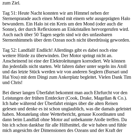
zum Ziel.
Tag 51: Heute Nacht konnten wir am Himmel neben der
Sternenprarade auch einen Mond mit einem sehr ausgeprägten Halo
bewundern. Ein Halo ist ein Kreis um den Mond (oder auch die
Sonne), der durch Reflexionen an Eiskristallen hervorgerufen wird.
Auch nach über 50 Tagen segeln sind wir des unfassbaren
Sternenhimmels über dem Ozean noch nicht überdrüssig geworden.
Tag 52: Landfall! Endlich! Allerdings gibt es dabei noch eine
weitere Hürde zu überwinden. Der Motor springt nicht an.
Anscheinend ist eine der Elektroleitungen korrodiert. Wir können
ihn jedenfalls nicht starten. Wir fahren daher unter segeln ins Atoll
und das letzte Stück werden wir von anderen Seglern (Bursari und
Hai You) mit dem Dingi zum Ankerplatz begleitet. Vielen Dank Tim
und Chris!
Bei dieser langen Überfahrt bekommt man auch Ehrfurcht vor den
Leistungen der frühen Entdecker (Cook, Drake, Magellan & Co.).
Ich habe während der Überfahrt einiges über die alten Reisen
gelesen und denke es ist schon unglaublich, was die damals geleistet
haben. Monatelang ohne Wetterbericht, genaue Koordinaten und
dann beim Landfall ohne Motor auf unbekannte Atolle treffen. Da
bin ich schon dankbar für alle Hilfsmittel, die wir haben und fühle
mich angesichts der Dimensionen des Ozeans und der Kraft der