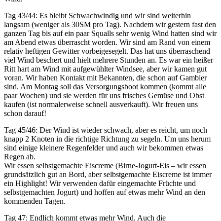
Tag 43/44: Es bleibt Schwachwindig und wir sind weiterhin
langsam (weniger als 30SM pro Tag). Nachdem wir gestern fast den
ganzen Tag bis auf ein paar Squalls sehr wenig Wind hatten sind wir
am Abend etwas überrascht worden. Wir sind am Rand von einem
relativ heftigen Gewitter vorbeigesegelt. Das hat uns überraschend
viel Wind beschert und hielt mehrere Stunden an. Es war ein heißer
Ritt hart am Wind mit aufgewühlter Windsee, aber wir kamen gut
voran. Wir haben Kontakt mit Bekannten, die schon auf Gambier
sind. Am Montag soll das Versorgungsboot kommen (kommt alle
paar Wochen) und sie werden für uns frisches Gemüse und Obst
kaufen (ist normalerweise schnell ausverkauft). Wir freuen uns
schon darauf!
Tag 45/46: Der Wind ist wieder schwach, aber es reicht, um noch
knapp 2 Knoten in die richtige Richtung zu segeln. Um uns herum
sind einige kleinere Regenfelder und auch wir bekommen etwas
Regen ab.
Wir essen selbstgemachte Eiscreme (Birne-Jogurt-Eis – wir essen
grundsätzlich gut an Bord, aber selbstgemachte Eiscreme ist immer
ein Highlight! Wir verwenden dafür eingemachte Früchte und
selbstgemachten Jogurt) und hoffen auf etwas mehr Wind an den
kommenden Tagen.
Tag 47: Endlich kommt etwas mehr Wind. Auch die