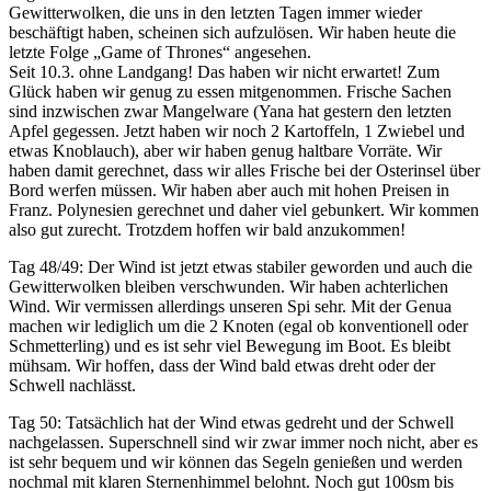
Gewitterwolken, die uns in den letzten Tagen immer wieder
beschäftigt haben, scheinen sich aufzulösen. Wir haben heute die
letzte Folge „Game of Thrones“ angesehen.
Seit 10.3. ohne Landgang! Das haben wir nicht erwartet! Zum
Glück haben wir genug zu essen mitgenommen. Frische Sachen
sind inzwischen zwar Mangelware (Yana hat gestern den letzten
Apfel gegessen. Jetzt haben wir noch 2 Kartoffeln, 1 Zwiebel und
etwas Knoblauch), aber wir haben genug haltbare Vorräte. Wir
haben damit gerechnet, dass wir alles Frische bei der Osterinsel über
Bord werfen müssen. Wir haben aber auch mit hohen Preisen in
Franz. Polynesien gerechnet und daher viel gebunkert. Wir kommen
also gut zurecht. Trotzdem hoffen wir bald anzukommen!
Tag 48/49: Der Wind ist jetzt etwas stabiler geworden und auch die
Gewitterwolken bleiben verschwunden. Wir haben achterlichen
Wind. Wir vermissen allerdings unseren Spi sehr. Mit der Genua
machen wir lediglich um die 2 Knoten (egal ob konventionell oder
Schmetterling) und es ist sehr viel Bewegung im Boot. Es bleibt
mühsam. Wir hoffen, dass der Wind bald etwas dreht oder der
Schwell nachlässt.
Tag 50: Tatsächlich hat der Wind etwas gedreht und der Schwell
nachgelassen. Superschnell sind wir zwar immer noch nicht, aber es
ist sehr bequem und wir können das Segeln genießen und werden
nochmal mit klaren Sternenhimmel belohnt. Noch gut 100sm bis