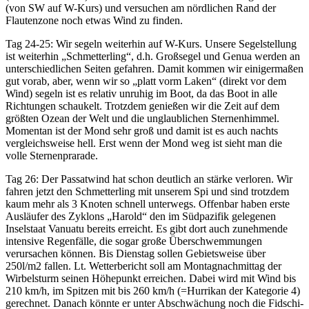
(von SW auf W-Kurs) und versuchen am nördlichen Rand der
Flautenzone noch etwas Wind zu finden.
Tag 24-25: Wir segeln weiterhin auf W-Kurs. Unsere Segelstellung
ist weiterhin „Schmetterling“, d.h. Großsegel und Genua werden an
unterschiedlichen Seiten gefahren. Damit kommen wir einigermaßen
gut vorab, aber, wenn wir so „platt vorm Laken“ (direkt vor dem
Wind) segeln ist es relativ unruhig im Boot, da das Boot in alle
Richtungen schaukelt. Trotzdem genießen wir die Zeit auf dem
größten Ozean der Welt und die unglaublichen Sternenhimmel.
Momentan ist der Mond sehr groß und damit ist es auch nachts
vergleichsweise hell. Erst wenn der Mond weg ist sieht man die
volle Sternenprarade.
Tag 26: Der Passatwind hat schon deutlich an stärke verloren. Wir
fahren jetzt den Schmetterling mit unserem Spi und sind trotzdem
kaum mehr als 3 Knoten schnell unterwegs. Offenbar haben erste
Ausläufer des Zyklons „Harold“ den im Südpazifik gelegenen
Inselstaat Vanuatu bereits erreicht. Es gibt dort auch zunehmende
intensive Regenfälle, die sogar große Überschwemmungen
verursachen können. Bis Dienstag sollen Gebietsweise über
250l/m2 fallen. Lt. Wetterbericht soll am Montagnachmittag der
Wirbelsturm seinen Höhepunkt erreichen. Dabei wird mit Wind bis
210 km/h, im Spitzen mit bis 260 km/h (=Hurrikan der Kategorie 4)
gerechnet. Danach könnte er unter Abschwächung noch die Fidschi-