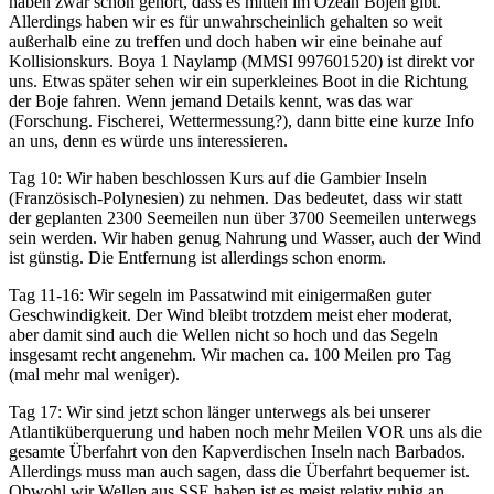
haben zwar schon gehört, dass es mitten im Ozean Bojen gibt.
Allerdings haben wir es für unwahrscheinlich gehalten so weit
außerhalb eine zu treffen und doch haben wir eine beinahe auf
Kollisionskurs. Boya 1 Naylamp (MMSI 997601520) ist direkt vor
uns. Etwas später sehen wir ein superkleines Boot in die Richtung
der Boje fahren. Wenn jemand Details kennt, was das war
(Forschung. Fischerei, Wettermessung?), dann bitte eine kurze Info
an uns, denn es würde uns interessieren.
Tag 10: Wir haben beschlossen Kurs auf die Gambier Inseln
(Französisch-Polynesien) zu nehmen. Das bedeutet, dass wir statt
der geplanten 2300 Seemeilen nun über 3700 Seemeilen unterwegs
sein werden. Wir haben genug Nahrung und Wasser, auch der Wind
ist günstig. Die Entfernung ist allerdings schon enorm.
Tag 11-16: Wir segeln im Passatwind mit einigermaßen guter
Geschwindigkeit. Der Wind bleibt trotzdem meist eher moderat,
aber damit sind auch die Wellen nicht so hoch und das Segeln
insgesamt recht angenehm. Wir machen ca. 100 Meilen pro Tag
(mal mehr mal weniger).
Tag 17: Wir sind jetzt schon länger unterwegs als bei unserer
Atlantiküberquerung und haben noch mehr Meilen VOR uns als die
gesamte Überfahrt von den Kapverdischen Inseln nach Barbados.
Allerdings muss man auch sagen, dass die Überfahrt bequemer ist.
Obwohl wir Wellen aus SSE haben ist es meist relativ ruhig an