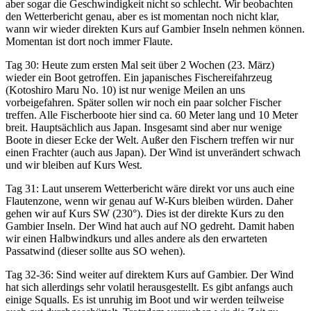
aber sogar die Geschwindigkeit nicht so schlecht. Wir beobachten
den Wetterbericht genau, aber es ist momentan noch nicht klar,
wann wir wieder direkten Kurs auf Gambier Inseln nehmen können.
Momentan ist dort noch immer Flaute.
Tag 30: Heute zum ersten Mal seit über 2 Wochen (23. März)
wieder ein Boot getroffen. Ein japanisches Fischereifahrzeug
(Kotoshiro Maru No. 10) ist nur wenige Meilen an uns
vorbeigefahren. Später sollen wir noch ein paar solcher Fischer
treffen. Alle Fischerboote hier sind ca. 60 Meter lang und 10 Meter
breit. Hauptsächlich aus Japan. Insgesamt sind aber nur wenige
Boote in dieser Ecke der Welt. Außer den Fischern treffen wir nur
einen Frachter (auch aus Japan). Der Wind ist unverändert schwach
und wir bleiben auf Kurs West.
Tag 31: Laut unserem Wetterbericht wäre direkt vor uns auch eine
Flautenzone, wenn wir genau auf W-Kurs bleiben würden. Daher
gehen wir auf Kurs SW (230°). Dies ist der direkte Kurs zu den
Gambier Inseln. Der Wind hat auch auf NO gedreht. Damit haben
wir einen Halbwindkurs und alles andere als den erwarteten
Passatwind (dieser sollte aus SO wehen).
Tag 32-36: Sind weiter auf direktem Kurs auf Gambier. Der Wind
hat sich allerdings sehr volatil herausgestellt. Es gibt anfangs auch
einige Squalls. Es ist unruhig im Boot und wir werden teilweise