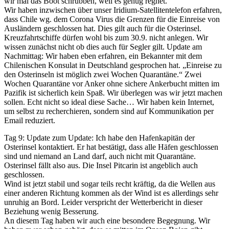
wir mal das Boot schrubben, weil es genug regnet.
Wir haben inzwischen über unser Iridium-Satellitentelefon erfahren,
dass Chile wg. dem Corona Virus die Grenzen für die Einreise von
Ausländern geschlossen hat. Dies gilt auch für die Osterinsel.
Kreuzfahrtschiffe dürfen wohl bis zum 30.9. nicht anlegen. Wir
wissen zunächst nicht ob dies auch für Segler gilt. Update am
Nachmittag: Wir haben eben erfahren, ein Bekannter mit dem
Chilenischen Konsulat in Deutschland gesprochen hat. „Einreise zu
den Osterinseln ist möglich zwei Wochen Quarantäne.“ Zwei
Wochen Quarantäne vor Anker ohne sichere Ankerbucht mitten im
Pazifik ist sicherlich kein Spaß. Wir überlegen was wir jetzt machen
sollen. Echt nicht so ideal diese Sache… Wir haben kein Internet,
um selbst zu recherchieren, sondern sind auf Kommunikation per
Email reduziert.
Tag 9: Update zum Update: Ich habe den Hafenkapitän der
Osterinsel kontaktiert. Er hat bestätigt, dass alle Häfen geschlossen
sind und niemand an Land darf, auch nicht mit Quarantäne.
Osterinsel fällt also aus. Die Insel Pitcarin ist angeblich auch
geschlossen.
Wind ist jetzt stabil und sogar teils recht kräftig, da die Wellen aus
einer anderen Richtung kommen als der Wind ist es allerdings sehr
unruhig an Bord. Leider verspricht der Wetterbericht in dieser
Beziehung wenig Besserung.
An diesem Tag haben wir auch eine besondere Begegnung. Wir