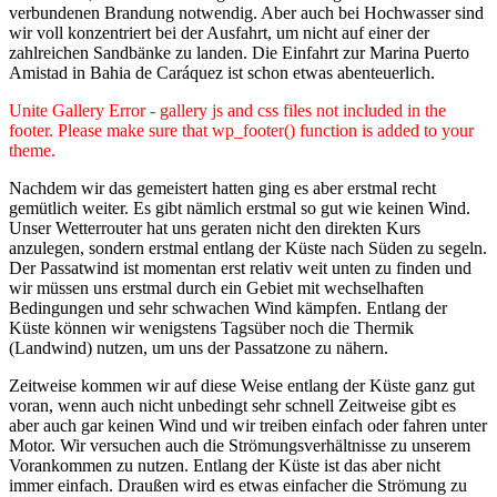
verbundenen Brandung notwendig. Aber auch bei Hochwasser sind
wir voll konzentriert bei der Ausfahrt, um nicht auf einer der
zahlreichen Sandbänke zu landen. Die Einfahrt zur Marina Puerto
Amistad in Bahia de Caráquez ist schon etwas abenteuerlich.
Unite Gallery Error - gallery js and css files not included in the
footer. Please make sure that wp_footer() function is added to your
theme.
Nachdem wir das gemeistert hatten ging es aber erstmal recht
gemütlich weiter. Es gibt nämlich erstmal so gut wie keinen Wind.
Unser Wetterrouter hat uns geraten nicht den direkten Kurs
anzulegen, sondern erstmal entlang der Küste nach Süden zu segeln.
Der Passatwind ist momentan erst relativ weit unten zu finden und
wir müssen uns erstmal durch ein Gebiet mit wechselhaften
Bedingungen und sehr schwachen Wind kämpfen. Entlang der
Küste können wir wenigstens Tagsüber noch die Thermik
(Landwind) nutzen, um uns der Passatzone zu nähern.
Zeitweise kommen wir auf diese Weise entlang der Küste ganz gut
voran, wenn auch nicht unbedingt sehr schnell Zeitweise gibt es
aber auch gar keinen Wind und wir treiben einfach oder fahren unter
Motor. Wir versuchen auch die Strömungsverhältnisse zu unserem
Vorankommen zu nutzen. Entlang der Küste ist das aber nicht
immer einfach. Draußen wird es etwas einfacher die Strömung zu