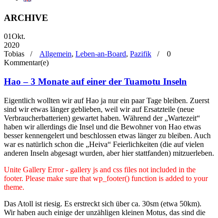
ARCHIVE
01
Okt.
2020
Tobias /
Allgemein
,
Leben-an-Board
,
Pazifik
/
0
Kommentar(e)
Hao – 3 Monate auf einer der Tuamotu Inseln
Eigentlich wollten wir auf Hao ja nur ein paar Tage bleiben. Zuerst
sind wir etwas länger geblieben, weil wir auf Ersatzteile (neue
Verbraucherbatterien) gewartet haben. Während der „Wartezeit“
haben wir allerdings die Insel und die Bewohner von Hao etwas
besser kennengelert und beschlossen etwas länger zu bleiben. Auch
war es natürlich schon die „Heiva“ Feierlichkeiten (die auf vielen
anderen Inseln abgesagt wurden, aber hier stattfanden) mitzuerleben.
Unite Gallery Error - gallery js and css files not included in the
footer. Please make sure that wp_footer() function is added to your
theme.
Das Atoll ist riesig. Es erstreckt sich über ca. 30sm (etwa 50km).
Wir haben auch einige der unzähligen kleinen Motus, das sind die