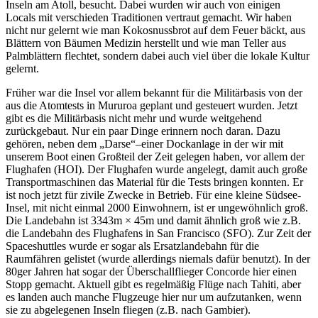
Inseln am Atoll, besucht. Dabei wurden wir auch von einigen
Locals mit verschieden Traditionen vertraut gemacht. Wir haben
nicht nur gelernt wie man Kokosnussbrot auf dem Feuer bäckt, aus
Blättern von Bäumen Medizin herstellt und wie man Teller aus
Palmblättern flechtet, sondern dabei auch viel über die lokale Kultur
gelernt.
Früher war die Insel vor allem bekannt für die Militärbasis von der
aus die Atomtests in Mururoa geplant und gesteuert wurden. Jetzt
gibt es die Militärbasis nicht mehr und wurde weitgehend
zurückgebaut. Nur ein paar Dinge erinnern noch daran. Dazu
gehören, neben dem „Darse“–einer Dockanlage in der wir mit
unserem Boot einen Großteil der Zeit gelegen haben, vor allem der
Flughafen (HOI). Der Flughafen wurde angelegt, damit auch große
Transportmaschinen das Material für die Tests bringen konnten. Er
ist noch jetzt für zivile Zwecke in Betrieb. Für eine kleine Südsee-
Insel, mit nicht einmal 2000 Einwohnern, ist er ungewöhnlich groß.
Die Landebahn ist 3343m × 45m und damit ähnlich groß wie z.B.
die Landebahn des Flughafens in San Francisco (SFO). Zur Zeit der
Spaceshuttles wurde er sogar als Ersatzlandebahn für die
Raumfähren gelistet (wurde allerdings niemals dafür benutzt). In der
80ger Jahren hat sogar der Überschallflieger Concorde hier einen
Stopp gemacht. Aktuell gibt es regelmäßig Flüge nach Tahiti, aber
es landen auch manche Flugzeuge hier nur um aufzutanken, wenn
sie zu abgelegenen Inseln fliegen (z.B. nach Gambier).